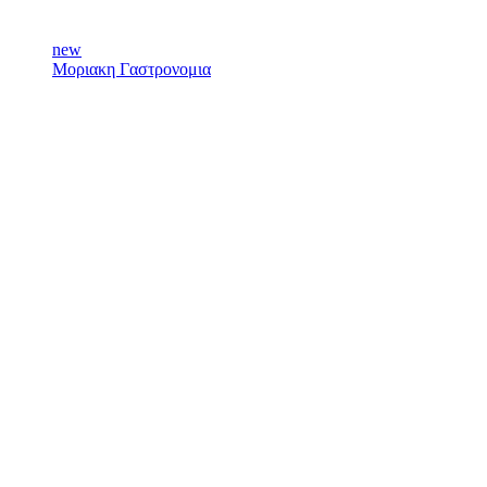
new
Μοριακη Γαστρονομια