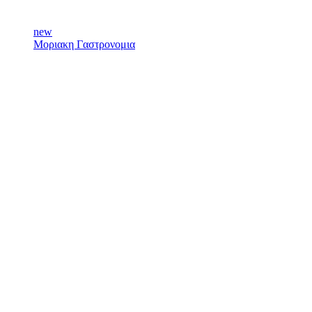
new
Μοριακη Γαστρονομια