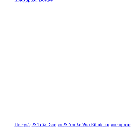
Πιπεριές & Τσίλι
Σπόροι & Λουλούδια
Ethnic καρυκεύματα